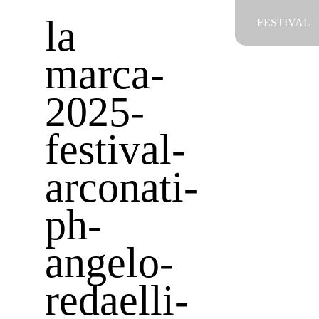
Salta
la
FESTIVAL
al
contenuto
marca-
2025-
festival-
arconati-
ph-
angelo-
redaelli-