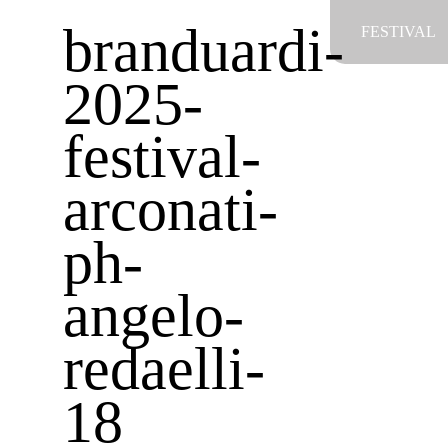
Salta
branduardi-
FESTIVAL
al
contenuto
2025-
festival-
arconati-
ph-
angelo-
redaelli-
18