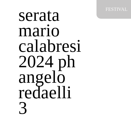
Salta
serata
FESTIVAL
al
contenuto
mario
calabresi
2024 ph
angelo
redaelli
3