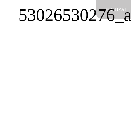
Salta
53026530276_a
FESTIVAL
al
contenuto