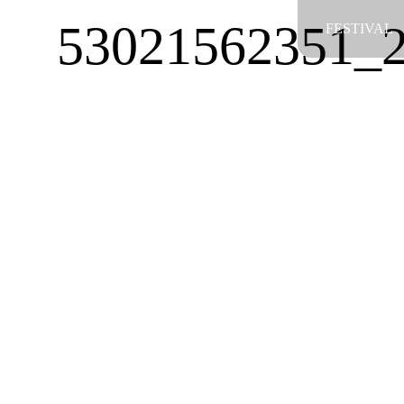
Salta
53021562351_2
FESTIVAL
al
contenuto