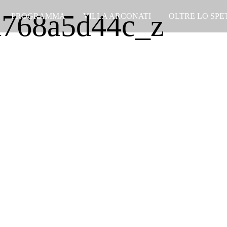
768a5d44c_z
PROGRAMMA
VILLA ARCONATI
OLTRE LO SP