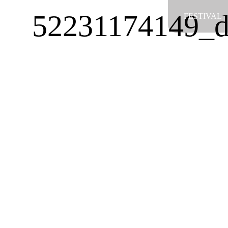
Salta
52231174149_d
FESTIVAL
al
contenuto