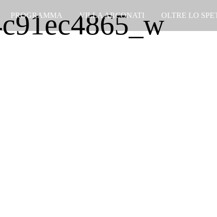
4c91ec4865_w
PROGRAMMA
VILLA ARCONATI
OLTRE LO SP