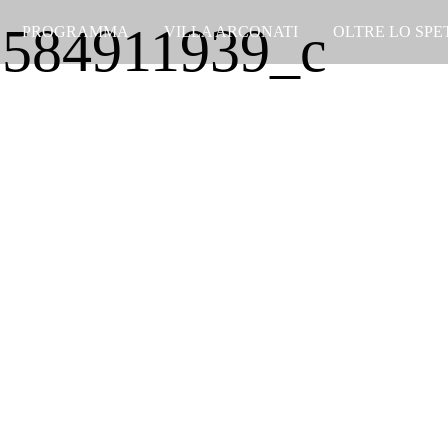
c584911939_c
PROGRAMMA
VILLA ARCONATI
OLTRE LO SP