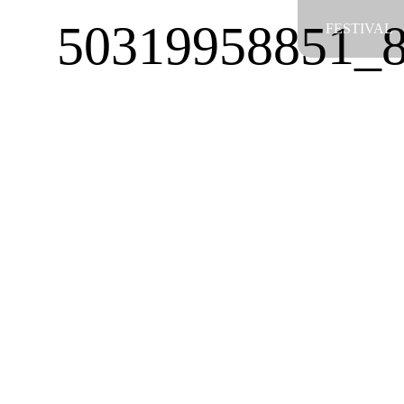
Salta
50319958851_8
FESTIVAL
al
contenuto