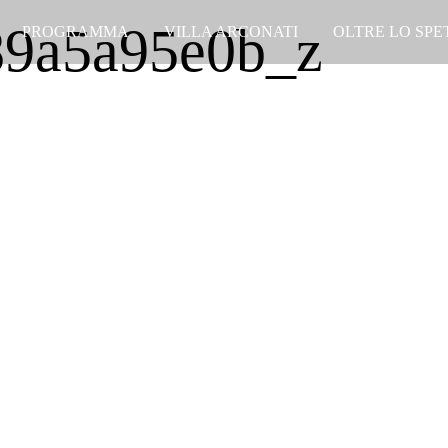
9a5a95e0b_z
PROGRAMMA
VILLA ARCONATI
OLTRE LO SP